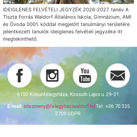
IDEIGLENES FELVÉTELI JEGYZÉK 2026-2027. tanév A
Tiszta Forrás Waldorf Általános Iskola, Gimnázium, AMI
és Óvoda 0001. kóddal megjelölt tanulmányi területére
jelentkezett tanulók ideiglenes felvételi jegyzéke itt
megtekinthető.
6100 Kiskunfélegyháza, Kossuth Lajos u. 29-31.
E-mail
:
intezmeny@
felegyhaziwaldorf.hu
Tel.: +36 70 335
2709 GDPR