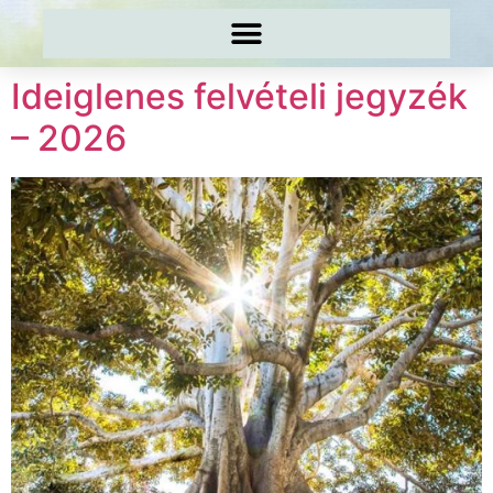
Ideiglenes felvételi jegyzék
– 2026