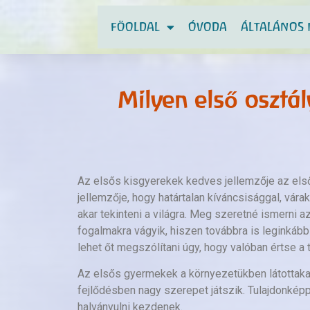
FÖOLDAL
ÓVODA
ÁLTALÁNOS 
Milyen első osztá
Az elsős kisgyerekek kedves jellemzője az első
jellemzője, hogy határtalan kíváncsisággal, várak
akar tekinteni a világra. Meg szeretné ismerni a
fogalmakra vágyik, hiszen továbbra is leginkáb
lehet őt megszólítani úgy, hogy valóban értse a 
Az elsős gyermekek a környezetükben látottakat,
fejlődésben nagy szerepet játszik. Tulajdonké
halványulni kezdenek.