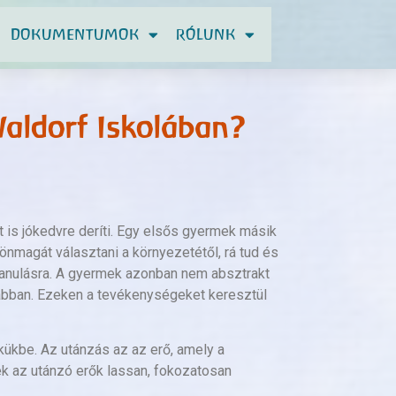
DOKUMENTUMOK
RÓLUNK
Waldorf Iskolában?
 is jókedvre deríti. Egy elsős gyermek másik
a önmagát választani a környezetétől, rá tud és
a tanulásra. A gyermek azonban nem absztrakt
sabban. Ezeken a tevékenységeket keresztül
kükbe. Az utánzás az az erő, amely a
k az utánzó erők lassan, fokozatosan