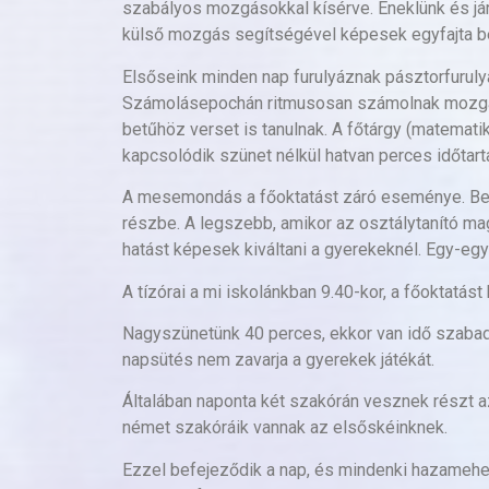
szabályos mozgásokkal kísérve. Éneklünk és já
külső mozgás segítségével képesek egyfajta be
Elsőseink minden nap furulyáznak pásztorfurulyán
Számolásepochán ritmusosan számolnak mozgássa
betűhöz verset is tanulnak. A főtárgy (matemati
kapcsolódik szünet nélkül hatvan perces időtar
A mesemondás a főoktatást záró eseménye. Bekuc
részbe. A legszebb, amikor az osztálytanító mag
hatást képesek kiváltani a gyerekeknél. Egy-eg
A tízórai a mi iskolánkban 9.40-kor, a főoktatás
Nagyszünetünk 40 perces, ekkor van idő szabad
napsütés nem zavarja a gyerekek játékát.
Általában naponta két szakórán vesznek részt az
német szakóráik vannak az elsőskéinknek.
Ezzel befejeződik a nap, és mindenki hazamehet 