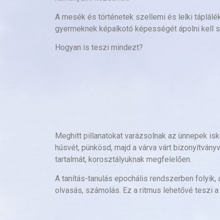
A mesék és történetek szellemi és lelki táplál
gyermeknek képalkotó képességét ápolni kell sz
Hogyan is teszi mindezt?
Meghitt pillanatokat varázsolnak az ünnepek is
húsvét, pünkösd, majd a várva várt bizonyítván
tartalmát, korosztályuknak megfelelően.
A tanítás-tanulás epochális rendszerben folyik, 
olvasás, számolás. Ez a ritmus lehetővé tesz