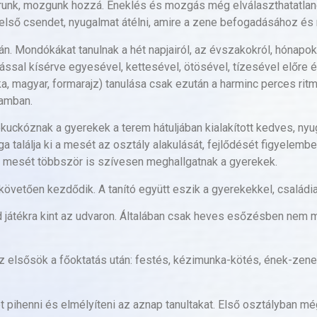
runk, mozgunk hozzá. Éneklés és mozgás még elválaszthatatlan
lső csendet, nyugalmat átélni, amire a zene befogadásához és
. Mondókákat tanulnak a hét napjairól, az évszakokról, hónapokró
l kísérve egyesével, kettesével, ötösével, tízesével előre é
ka, magyar, formarajz) tanulása csak ezután a harminc perces ri
tamban.
kóznak a gyerekek a terem hátuljában kialakított kedves, nyuga
a találja ki a mesét az osztály alakulását, fejlődését figyelemb
y mesét többször is szívesen meghallgatnak a gyerekek.
t követően kezdődik. A tanító együtt eszik a gyerekekkel, családi
 játékra kint az udvaron. Általában csak heves esőzésben nem 
 elsősök a főoktatás után: festés, kézimunka-kötés, ének-zene, 
pihenni és elmélyíteni az aznap tanultakat. Első osztályban mé