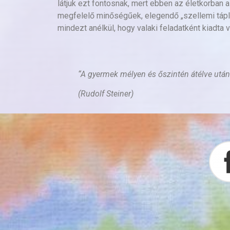
látjuk ezt fontosnak, mert ebben az életkorban 
megfelelő minőségűek, elegendő „szellemi táplálé
mindezt anélkül, hogy valaki feladatként kiadta v
“A gyermek mélyen és őszintén átélve után
(Rudolf Steiner)