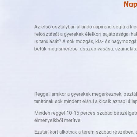
Nap
Az első osztályban állandó napirend segíti a ki
felosztását a gyerekek életkori sajátosságai 
is tanulását? A sok mozgás, kis- és nagymozgás
betűk megismerése, összeolvasása, számolás. E
Reggel, amikor a gyerekek megérkeznek, osztály
tanítónak sok mindent elárul a kicsik aznapi állap
Minden reggel 10-15 perces szabad beszélgetés
élményeikből merítve.
Ezután kört alkotnak a terem szabad részében, é