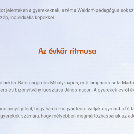
ékot jelenteken a gyerekeknek, ezért a Waldorf-pedagógus soksz
ép, individuális képekkel.
Az évkör ritmusa
kolánkba. Bátorságpróba Mihály-napon, esti lámpásos séta Márt
yvers és bizonyítvány kiosztása János-napon. A gyerekek évről é
ami annyit jelent, hogy három-négyhetente váltják egymást a fő ta
i a gyerekek számára, hogy mélyebben megmártózhassanak az ad