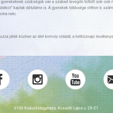
a gyerekeknek szükségük van a szabad levegőn töltött sok-sok mo
kot” kaptak délutánra is. A gyerekek többsége otthon ír, számol,
olna neki.
ozza játék közben az élet komoly oldalát, a hétköznapi tevékenys
6100 Kiskunfélegyháza, Kossuth Lajos u. 29-31.