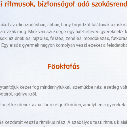
i ritmusok, biztonságot adó szokásrend
csiket az eligazodásban, abban, hogy fogódzót találjanak az is
határozzák meg. Mire van szüksége egy hat-hétéves gyereknek? 
ok, az éneklés, rajzolás, festés, zenélés, mondókázás, futkorá
gy elsős gyermek nagyon komolyan veszi ezeket a feladatokatm 
Főoktatás
tanítójuk kezet fog mindannyiukkal, szemükbe néz, esetleg vált
otáról, igényeikről.
sel kezdenek az ún. beszélgetőkörben, amelyben a gyerekek el
s kezdetét veszi a ritmikus rész. A szabályos testi ritmus kiala