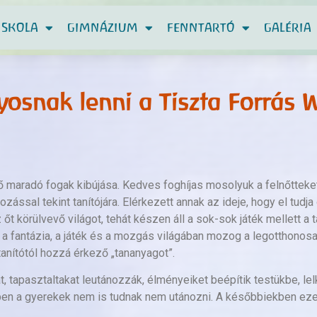
ISKOLA
GIMNÁZIUM
FENNTARTÓ
GALÉRIA
lyosnak lenni a Tiszta Forrás 
 maradó fogak kibújása. Kedves foghíjas mosolyuk a felnőtteket
ozással tekint tanítójára. Elérkezett annak az ideje, hogy el tudj
z őt körülvevő világot, tehát készen áll a sok-sok játék mellett 
b a fantázia, a játék és a mozgás világában mozog a legotthono
tanítótól hozzá érkező „tananyagot”.
 tapasztaltakat leutánozzák, élményeiket beépítik testükbe, lel
ppen a gyerekek nem is tudnak nem utánozni. A későbbiekben eze