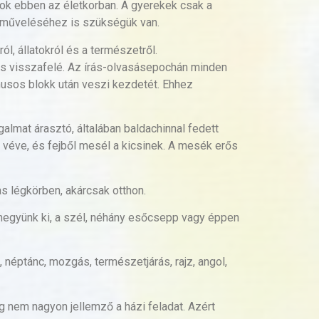
ok ebben az életkorban. A gyerekek csak a
 műveléséhez is szükségük van.
l, állatokról és a természetről.
s visszafelé. Az írás-olvasásepochán minden
tmusos blokk után veszi kezdetét. Ehhez
lmat árasztó, általában baldachinnal fedett
e véve, és fejből mesél a kicsinek. A mesék erős
as légkörben, akárcsak otthon.
megyünk ki, a szél, néhány esőcsepp vagy éppen
néptánc, mozgás, természetjárás, rajz, angol,
g nem nagyon jellemző a házi feladat. Azért