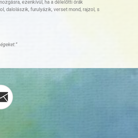
zgásra, ezenkívül, ha a délelőtti órák
 dalolászik, furulyázik, verset mond, rajzol, s
égeket.”