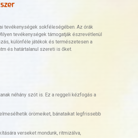
szer
kolai tevékenységek sokféleségében. Az órák
Milyen tevékenységek támogatják észrevétlenül
szás, különféle játékok és természetesen a
és határtalanul szereti is őket.
anak néhány szót is. Ez a reggeli kézfogás a
mesélhetik örömeiket, bánataikat legfrissebb
kítására verseket mondunk, ritmizálva,