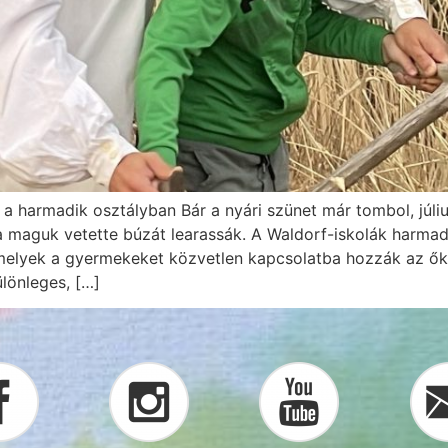
a harmadik osztályban Bár a nyári szünet már tombol, júli
a maguk vetette búzát learassák. A Waldorf-iskolák harmad
elyek a gyermekeket közvetlen kapcsolatba hozzák az őke
lönleges, […]