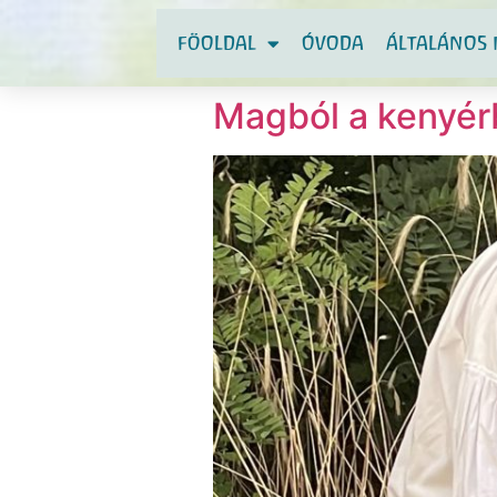
FÖOLDAL
ÓVODA
ÁLTALÁNOS 
Magból a kenyér