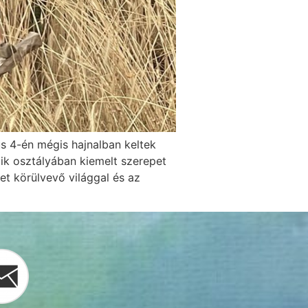
us 4-én mégis hajnalban keltek
ik osztályában kiemelt szerepet
t körülvevő világgal és az