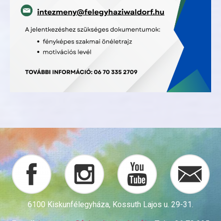
6100 Kiskunfélegyháza, Kossuth Lajos u. 29-31.