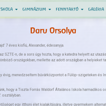
ISKOLA
GIMNÁZIUM
FENNTARTÓ
GALÉRIA
Daru Orsolya
d’ 7 éves kisfiú, Alexander, édesanyja.
 SZTE-n, de a sors úgy hozta, hogy a katedra helyett az utazás
önböző országokban, mellette az adott országban a helyieket tan
y évig, menedzseltem búvárközpontot a Fülöp-szigeteken és Indo
nk, hogy a Tiszta Forrás Waldorf Általános Iskola harmadikos o
. osztályban.
őséget egy itthoni élet kialakítására, illetve gyermekem alternat