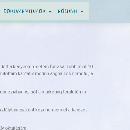
DOKUMENTUMOK
RÓLUNK
 lett a kenyérkeresetem forrása. Több mint 10
ítottam karitatív módon angolul és németül, a
néziában is, sőt a marketing területén is
sztálytanítójaként kezdhessem el a tanévet.
ív oktatására.