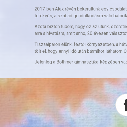
2017-ben Alex révén bekerültünk egy csodála
törekvés, a szabad gondolkodásra való bátorí
Azóta bizton tudom, hogy ez az utunk, szeret
arra a hivatásra, amit anno, 20 évesen választo
Tiszaalpáron élünk, festői környezetben, a h
tölt el, hogy ennyi idő után bármikor láthatom Ő
Jelenleg a Bothmer gimnasztika-kèpzésen vag