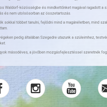
tos Waldorf-közösségbe és mindkettőnket magával ragadott a s
tás és nem utolsósorban az összetartozás.
nék sokkal többet tanulni, fejlődni mind a magánéletben, mind 
ttam.
étvégeken pedig általában Szegedre utazunk a szüleimhez, tes
ket.
yok másodéves, a jövőben mozgásfejlesztéssel szeretnék fogl