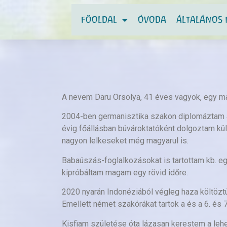
FÖOLDAL
ÓVODA
ÁLTALÁNOS 
A nevem Daru Orsolya, 41 éves vagyok, egy maj
2004-ben germanisztika szakon diplomáztam az
évig főállásban búvároktatóként dolgoztam kül
nagyon lelkeseket még magyarul is.
Babaúszás-foglalkozásokat is tartottam kb. eg
kipróbáltam magam egy rövid időre.
2020 nyarán Indonéziából végleg haza költöztü
Emellett német szakórákat tartok a és a 6. és 7
Kisfiam születése óta lázasan kerestem a lehet