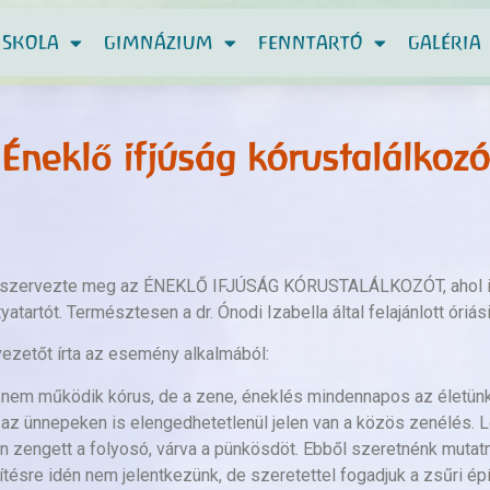
ISKOLA
GIMNÁZIUM
FENNTARTÓ
GALÉRIA
Éneklő ifjúság kórustalálkozó
n szervezte meg az ÉNEKLŐ IFJÚSÁG KÓRUSTALÁLKOZÓT, ahol isk
atartót. Természtesen a dr. Ónodi Izabella által felajánlott óriás
vezetőt írta az esemény alkalmából:
 nem működik kórus, de a zene, éneklés mindennapos az életünk
 az ünnepeken is elengedhetetlenül jelen van a közös zenélés. 
n zengett a folyosó, várva a pünkösdöt. Ebből szeretnénk mutatn
ítésre idén nem jelentkezünk, de szeretettel fogadjuk a zsűri épít