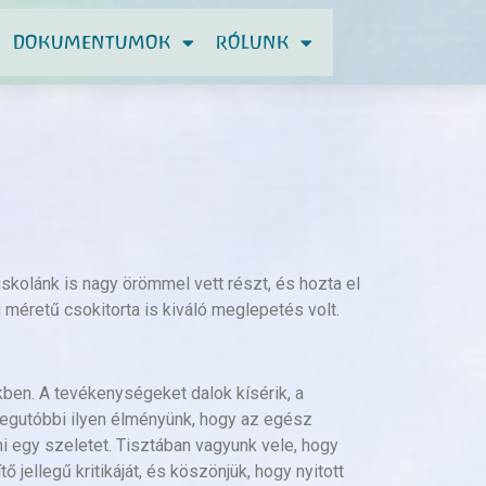
DOKUMENTUMOK
RÓLUNK
olánk is nagy örömmel vett részt, és hozta el
i méretű csokitorta is kiváló meglepetés volt.
ben. A tevékenységeket dalok kísérik, a
Legutóbbi ilyen élményünk, hogy az egész
i egy szeletet. Tisztában vagyunk vele, hogy
ő jellegű kritikáját, és köszönjük, hogy nyitott