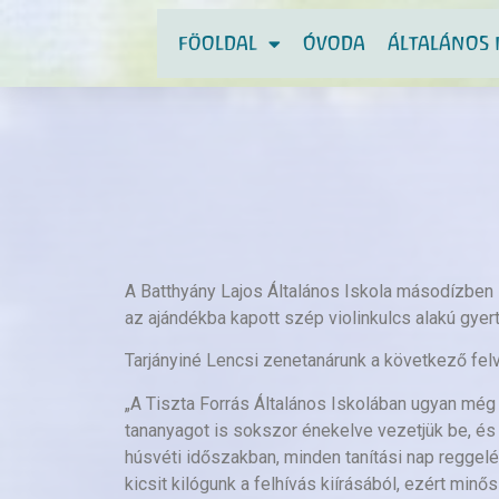
FÖOLDAL
ÓVODA
ÁLTALÁNOS 
A Batthyány Lajos Általános Iskola másodízbe
az ajándékba kapott szép violinkulcs alakú gyerty
Tarjányiné Lencsi zenetanárunk a következő fel
„A Tiszta Forrás Általános Iskolában ugyan még
tananyagot is sokszor énekelve vezetjük be, és
húsvéti időszakban, minden tanítási nap reggelé
kicsit kilógunk a felhívás kiírásából, ezért minős