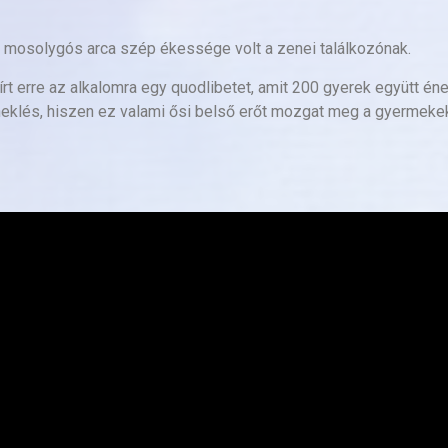
, mosolygós arca szép ékessége volt a zenei találkozónak.
rt erre az alkalomra egy quodlibetet, amit 200 gyerek együtt éne
eklés, hiszen ez valami ősi belső erőt mozgat meg a gyermeke