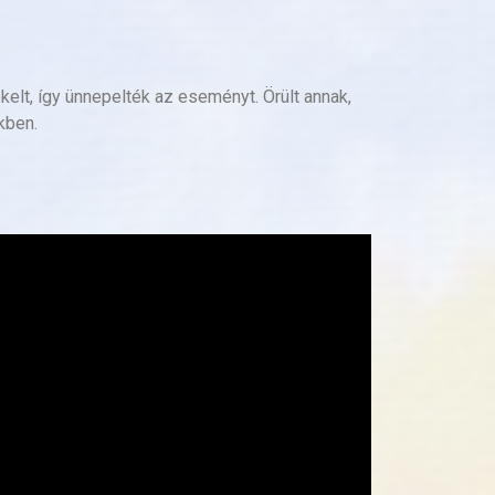
kelt, így ünnepelték az eseményt. Örült annak,
kben.