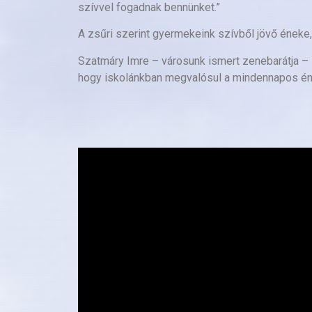
szívvel fogadnak bennünket.”
A zsűri szerint gyermekeink szívből jövő éneke
Szatmáry Imre – városunk ismert zenebarátja – í
hogy iskolánkban megvalósul a mindennapos én