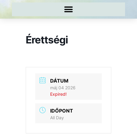
Érettségi
DÁTUM
máj 04 2026
Expired!
IDŐPONT
All Day