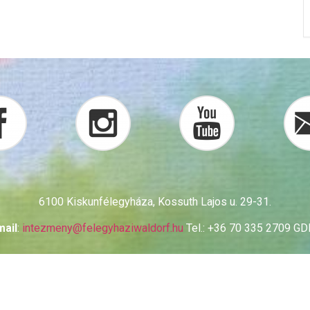
6100 Kiskunfélegyháza, Kossuth Lajos u. 29-31.
mail
:
intezmeny@
felegyhaziwaldorf.hu
Tel.: +36 70 335 2709 G