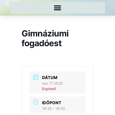
Gimnáziumi
fogadóest
DÁTUM
nov 17 2025
Expired!
IDŐPONT
16:30 - 18:30