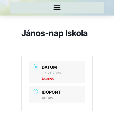
János-nap Iskola
DÁTUM
jún 21 2026
Expired!
IDŐPONT
All Day