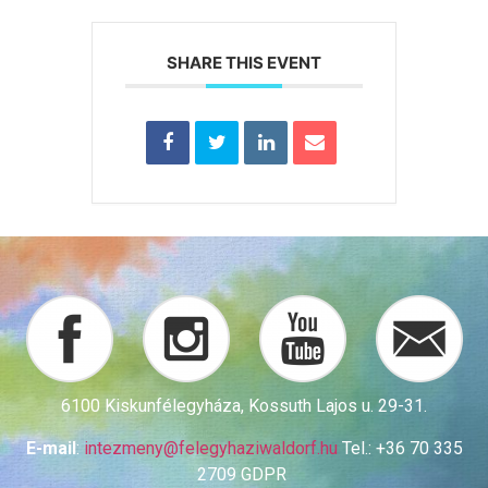
SHARE THIS EVENT
6100 Kiskunfélegyháza, Kossuth Lajos u. 29-31.
E-mail
:
intezmeny@
felegyhaziwaldorf.hu
Tel.: +36 70 335
2709 GDPR