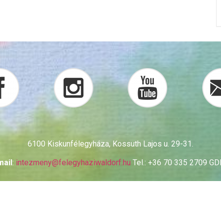
6100 Kiskunfélegyháza, Kossuth Lajos u. 29-31.
mail
:
intezmeny@
felegyhaziwaldorf.hu
Tel.: +36 70 335 2709 G