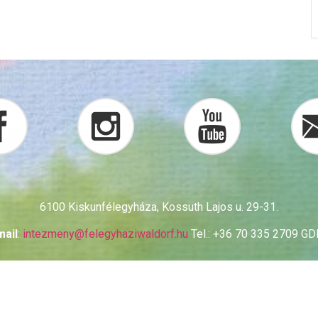
6100 Kiskunfélegyháza, Kossuth Lajos u. 29-31.
mail
:
intezmeny@
felegyhaziwaldorf.hu
Tel.: +36 70 335 2709 G