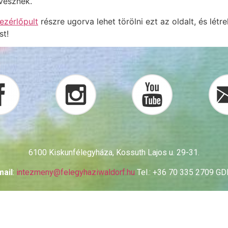
vesznek.
ezérlőpult
részre ugorva lehet törölni ezt az oldalt, és létre
st!
6100 Kiskunfélegyháza, Kossuth Lajos u. 29-31.
mail
:
intezmeny@
felegyhaziwaldorf.hu
Tel.: +36 70 335 2709 G