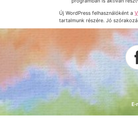
programban is aktívan részt
Új WordPress felhasználóként a
V
tartalmunk részére. Jó szórakozá
E-