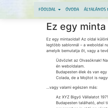
FÖOLDAL
ÓVODA
ÁLTALÁNOS 
Ez egy minta 
Ez egy mintaoldal! Az oldal külön
legtöbb sablonnál – a weboldal n
amelyik bemutatja őt, vagy a tev
Üdvözlet az Olvasóknak! Nap
én weboldalam.
Budapesten élek és van egy 
Colada, de a Mojitot is nag
…vagy valami egészen más:
Az XYZ Bigyó Vállalatot 197
Budapesten található, ahol 