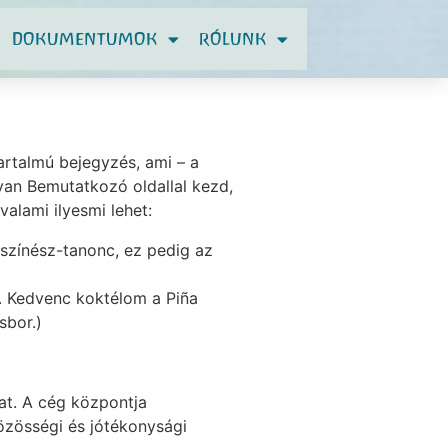
DOKUMENTUMOK
RÓLUNK
artalmú bejegyzés, ami – a
yan Bemutatkozó oldallal kezd,
alami ilyesmi lehet:
 színész-tanonc, ez pedig az
t. Kedvenc koktélom a Piña
sbor.)
at. A cég központja
özösségi és jótékonysági