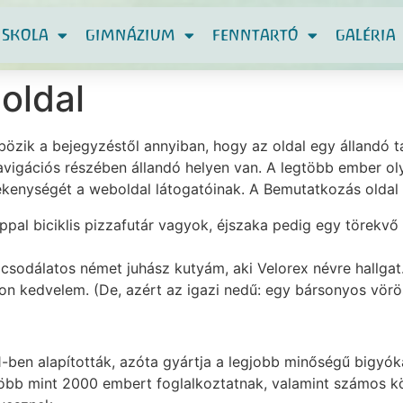
ISKOLA
GIMNÁZIUM
FENNTARTÓ
GALÉRIA
oldal
bözik a bejegyzéstől annyiban, hogy az oldal egy állandó t
avigációs részében állandó helyen van. A legtöbb ember ol
ékenységét a weboldal látogatóinak. A Bemutatkozás oldal v
pal biciklis pizzafutár vagyok, éjszaka pedig egy törekvő
csodálatos német juhász kutyám, aki Velorex névre hallga
yon kedvelem. (De, azért az igazi nedű: egy bársonyos vörö
1-ben alapították, azóta gyártja a legjobb minőségű bigyók
több mint 2000 embert foglalkoztatnak, valamint számos k