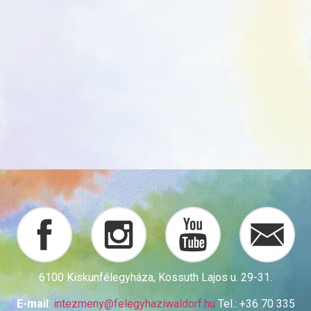
6100 Kiskunfélegyháza, Kossuth Lajos u. 29-31.
E-mail
:
intezmeny@
felegyhaziwaldorf.hu
Tel.: +36 70 335