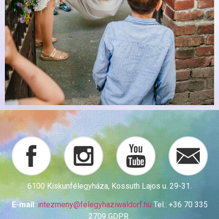
6100 Kiskunfélegyháza, Kossuth Lajos u. 29-31.
E-mail
:
intezmeny@
felegyhaziwaldorf.hu
Tel.: +36 70 335
2709 GDPR