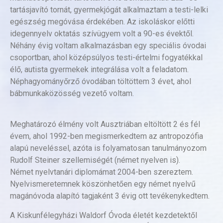
tartásjavító tornát, gyermekjógát alkalmaztam a testi-lelki
egészség megóvása érdekében. Az iskoláskor előtti
idegennyelv oktatás szívügyem volt a 90-es évektől.
Néhány évig voltam alkalmazásban egy speciális óvodai
csoportban, ahol középsúlyos testi-értelmi fogyatékkal
élő, autista gyermekek integrálása volt a feladatom.
Néphagyományőrző óvodában töltöttem 3 évet, ahol
bábmunkaközösség vezető voltam.
Meghatározó élmény volt Ausztriában eltöltött 2 és fél
évem, ahol 1992-ben megismerkedtem az antropozófia
alapú neveléssel, azóta is folyamatosan tanulmányozom
Rudolf Steiner szellemiségét (német nyelven is).
Német nyelvtanári diplomámat 2004-ben szereztem.
Nyelvismeretemnek köszönhetően egy német nyelvű
magánóvoda alapító tagjaként 3 évig ott tevékenykedtem.
A Kiskunfélegyházi Waldorf Óvoda életét kezdetektől