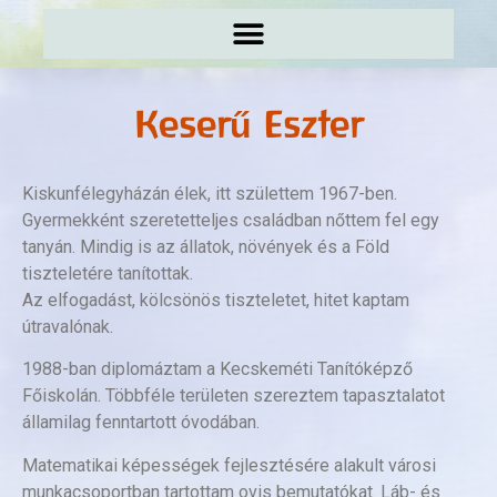
Keserű Eszter
Kiskunfélegyházán élek, itt születtem 1967-ben.
Gyermekként szeretetteljes családban nőttem fel egy
tanyán. Mindig is az állatok, növények és a Föld
tiszteletére tanítottak.
Az elfogadást, kölcsönös tiszteletet, hitet kaptam
útravalónak.
1988-ban diplomáztam a Kecskeméti Tanítóképző
Főiskolán. Többféle területen szereztem tapasztalatot
államilag fenntartott óvodában.
Matematikai képességek fejlesztésére alakult városi
munkacsoportban tartottam ovis bemutatókat. Láb- és